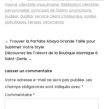
mesnil
,
clientèle musulmane
,
fidélisation clientèle
,
personnalisé
,
principes de l'islam
,
promotions
,
pudeur
,
qualité
,
service client chaleureux
,
soldes
spécifiques
,
tenues
,
vêtements
Navigation
←
Trouver la Parfaite Abaya Grande Taille pour
Sublimer Votre Style
des
Découvrez les Trésors de la Boutique Islamique à
articles
Saint-Denis
→
Laisser un commentaire
Votre adresse e-mail ne sera pas publiée.
Les
champs obligatoires sont indiqués avec
*
Commentaire
*