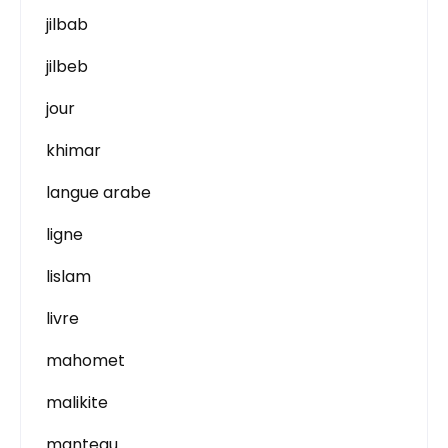
jilbab
jilbeb
jour
khimar
langue arabe
ligne
lislam
livre
mahomet
malikite
manteau