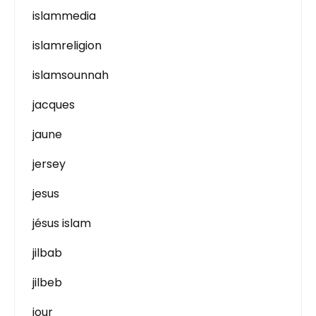
islammedia
islamreligion
islamsounnah
jacques
jaune
jersey
jesus
jésus islam
jilbab
jilbeb
jour