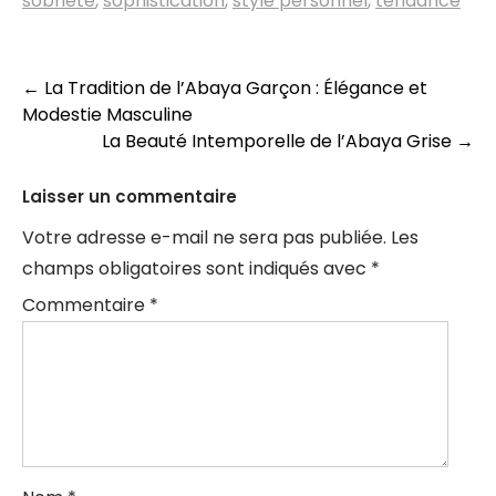
sobriété
,
sophistication
,
style personnel
,
tendance
Navigation
←
La Tradition de l’Abaya Garçon : Élégance et
Modestie Masculine
des
La Beauté Intemporelle de l’Abaya Grise
→
articles
Laisser un commentaire
Votre adresse e-mail ne sera pas publiée.
Les
champs obligatoires sont indiqués avec
*
Commentaire
*