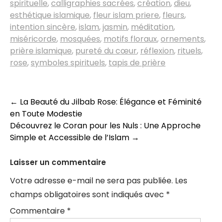
spirituelle
,
calligraphies sacrées
,
création
,
dieu
,
esthétique islamique
,
fleur islam priere
,
fleurs
,
intention sincère
,
islam
,
jasmin
,
méditation
,
miséricorde
,
mosquées
,
motifs floraux
,
ornements
,
prière islamique
,
pureté du cœur
,
réflexion
,
rituels
,
rose
,
symboles spirituels
,
tapis de prière
Navigation
←
La Beauté du Jilbab Rose: Élégance et Féminité
en Toute Modestie
des
Découvrez le Coran pour les Nuls : Une Approche
articles
Simple et Accessible de l’Islam
→
Laisser un commentaire
Votre adresse e-mail ne sera pas publiée.
Les
champs obligatoires sont indiqués avec
*
Commentaire
*