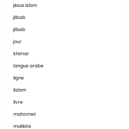
jésus islam
jilbab
jilbeb
jour
khimar
langue arabe
ligne
lislam
livre
mahomet
malikite