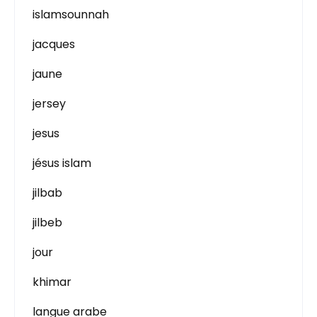
islamsounnah
jacques
jaune
jersey
jesus
jésus islam
jilbab
jilbeb
jour
khimar
langue arabe