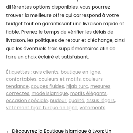
différentes options disponibles, vous pourrez
trouver la meilleure offre qui correspond à votre
budget tout en garantissant une livraison rapide et
fiable. Prenez le temps de vérifier les délais de
livraison, les politiques de retour et d’échange, ainsi
que les éventuels frais supplémentaires afin de
faire un choix éclairé et satisfaisant.
Étiquettes :
avis clients
,
boutique en ligne
,
confortables
,
couleurs et motifs
,
couleurs
tendance
,
coupes fluides
,
hijab turc
,
mesures
correctes
,
mode islamique
,
motifs élégants
,
occasion spéciale
,
pudeur
,
qualité
,
tissus légers
,
vêtement hijab turque en ligne
,
vêtements
Navigation
←
Découvrez la Boutique Islamique à Lyon: Un