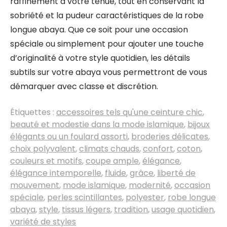
raffinement à votre tenue, tout en conservant la
sobriété et la pudeur caractéristiques de la robe
longue abaya. Que ce soit pour une occasion
spéciale ou simplement pour ajouter une touche
d’originalité à votre style quotidien, les détails
subtils sur votre abaya vous permettront de vous
démarquer avec classe et discrétion.
Étiquettes :
accessoires tels qu'une ceinture chic
,
beauté et modestie dans la mode islamique
,
bijoux
élégants ou un foulard assorti
,
broderies délicates
,
choix polyvalent
,
climats chauds
,
confort
,
coton
,
couleurs et motifs
,
coupe ample
,
élégance
,
élégance intemporelle
,
fluide
,
grâce
,
liberté de
mouvement
,
mode islamique
,
modernité
,
occasion
spéciale
,
perles scintillantes
,
polyester
,
robe longue
abaya
,
style
,
tissus légers
,
tradition
,
usage quotidien
,
variété de styles