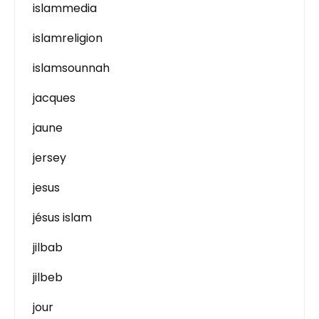
islammedia
islamreligion
islamsounnah
jacques
jaune
jersey
jesus
jésus islam
jilbab
jilbeb
jour