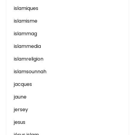
islamiques
islamisme
islammag
islammedia
islamreligion
islamsounnah
jacques
jaune
jersey
jesus
jésus islam