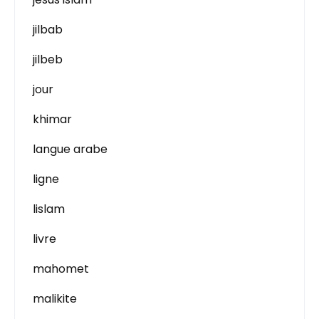
jilbab
jilbeb
jour
khimar
langue arabe
ligne
lislam
livre
mahomet
malikite