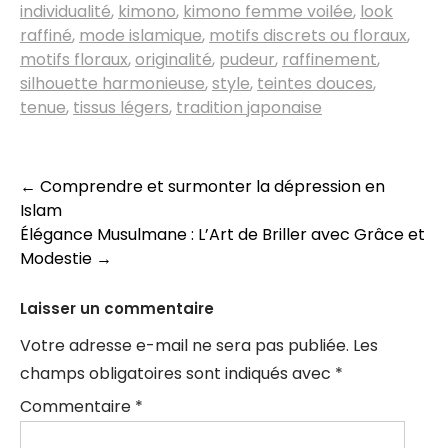
individualité
,
kimono
,
kimono femme voilée
,
look
raffiné
,
mode islamique
,
motifs discrets ou floraux
,
motifs floraux
,
originalité
,
pudeur
,
raffinement
,
silhouette harmonieuse
,
style
,
teintes douces
,
tenue
,
tissus légers
,
tradition japonaise
Navigation
←
Comprendre et surmonter la dépression en
Islam
des
Élégance Musulmane : L’Art de Briller avec Grâce et
articles
Modestie
→
Laisser un commentaire
Votre adresse e-mail ne sera pas publiée.
Les
champs obligatoires sont indiqués avec
*
Commentaire
*