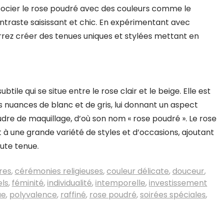
socier le rose poudré avec des couleurs comme le
ntraste saisissant et chic. En expérimentant avec
rrez créer des tenues uniques et stylées mettant en
tile qui se situe entre le rose clair et le beige. Elle est
nuances de blanc et de gris, lui donnant un aspect
udre de maquillage, d’où son nom « rose poudré ». Le rose
 à une grande variété de styles et d’occasions, ajoutant
oute tenue.
res
,
cérémonies religieuses
,
couleur délicate
,
douceur
,
ls
,
féminité
,
individualité
,
intemporelle
,
investissement
ue
,
polyvalence
,
raffiné
,
rose poudré
,
soirées spéciales
,