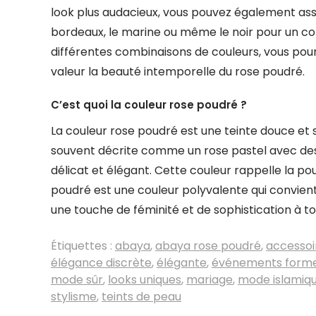
look plus audacieux, vous pouvez également as
bordeaux, le marine ou même le noir pour un co
différentes combinaisons de couleurs, vous pou
valeur la beauté intemporelle du rose poudré.
C’est quoi la couleur rose poudré ?
La couleur rose poudré est une teinte douce et sub
souvent décrite comme un rose pastel avec des 
délicat et élégant. Cette couleur rappelle la po
poudré est une couleur polyvalente qui convient
une touche de féminité et de sophistication à t
Étiquettes :
abaya
,
abaya rose poudré
,
accessoi
élégance discrète
,
élégante
,
événements forme
mode sûr
,
looks uniques
,
mariage
,
mode islamiq
stylisme
,
teints de peau