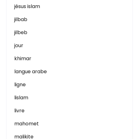
jésus islam
jilbab
jilbeb
jour
khimar
langue arabe
ligne
lislam
livre
mahomet
malikite