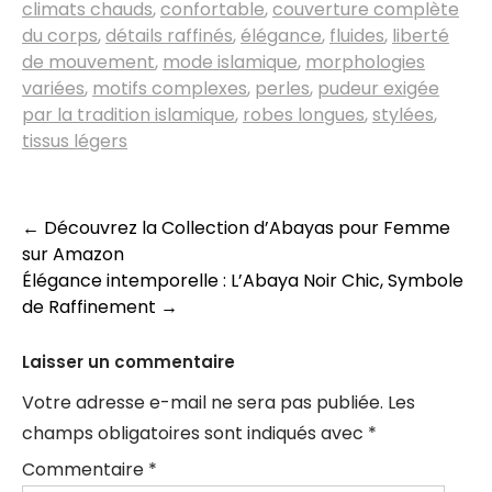
climats chauds
,
confortable
,
couverture complète
du corps
,
détails raffinés
,
élégance
,
fluides
,
liberté
de mouvement
,
mode islamique
,
morphologies
variées
,
motifs complexes
,
perles
,
pudeur exigée
par la tradition islamique
,
robes longues
,
stylées
,
tissus légers
Navigation
←
Découvrez la Collection d’Abayas pour Femme
sur Amazon
des
Élégance intemporelle : L’Abaya Noir Chic, Symbole
articles
de Raffinement
→
Laisser un commentaire
Votre adresse e-mail ne sera pas publiée.
Les
champs obligatoires sont indiqués avec
*
Commentaire
*