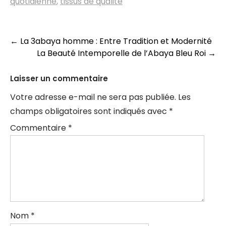
quotidienne
,
tissus de qualité
Navigation
←
La 3abaya homme : Entre Tradition et Modernité
La Beauté Intemporelle de l’Abaya Bleu Roi
→
des
articles
Laisser un commentaire
Votre adresse e-mail ne sera pas publiée.
Les
champs obligatoires sont indiqués avec
*
Commentaire
*
Nom
*