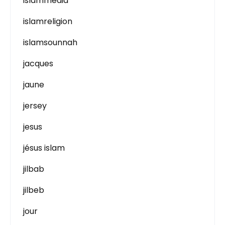
islammedia
islamreligion
islamsounnah
jacques
jaune
jersey
jesus
jésus islam
jilbab
jilbeb
jour