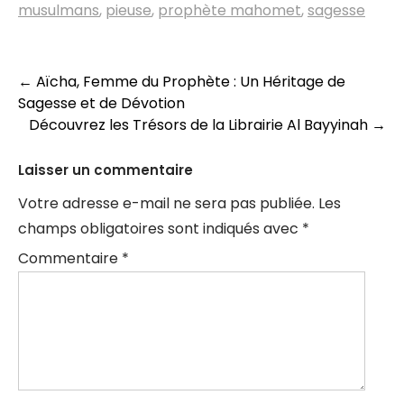
musulmans
,
pieuse
,
prophète mahomet
,
sagesse
Navigation
←
Aïcha, Femme du Prophète : Un Héritage de
Sagesse et de Dévotion
des
Découvrez les Trésors de la Librairie Al Bayyinah
→
articles
Laisser un commentaire
Votre adresse e-mail ne sera pas publiée.
Les
champs obligatoires sont indiqués avec
*
Commentaire
*