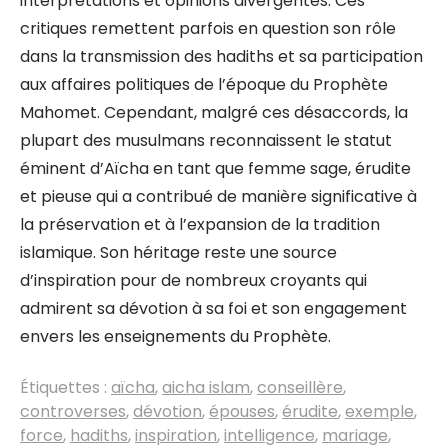
interprétations et opinions divergentes. Ces
critiques remettent parfois en question son rôle
dans la transmission des hadiths et sa participation
aux affaires politiques de l’époque du Prophète
Mahomet. Cependant, malgré ces désaccords, la
plupart des musulmans reconnaissent le statut
éminent d’Aïcha en tant que femme sage, érudite
et pieuse qui a contribué de manière significative à
la préservation et à l’expansion de la tradition
islamique. Son héritage reste une source
d’inspiration pour de nombreux croyants qui
admirent sa dévotion à sa foi et son engagement
envers les enseignements du Prophète.
Étiquettes :
aïcha
,
aicha islam
,
conseillère
,
controverses
,
dévotion
,
épouses
,
érudite
,
exemple
,
force
,
hadiths
,
inspiration
,
intelligence
,
mariage
,