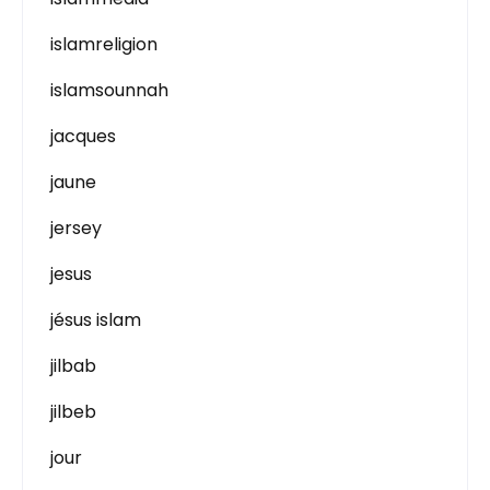
islamreligion
islamsounnah
jacques
jaune
jersey
jesus
jésus islam
jilbab
jilbeb
jour