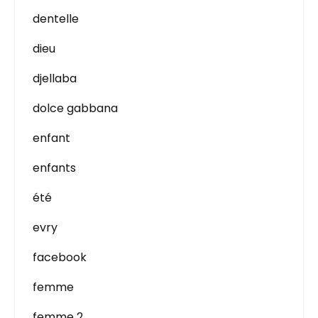
dentelle
dieu
djellaba
dolce gabbana
enfant
enfants
été
evry
facebook
femme
femme 2