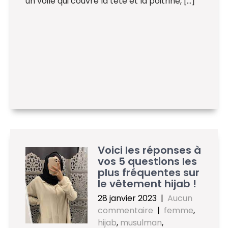
un voile qui couvre la tête et la poitrine, […]
Voici les réponses à
vos 5 questions les
plus fréquentes sur
le vêtement hijab !
28 janvier 2023
|
Aucun
commentaire
|
femme
,
hijab
,
musulman
,