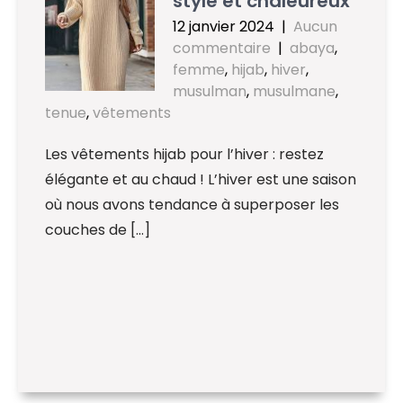
stylé et chaleureux
12 janvier 2024
|
Aucun
commentaire
|
abaya
,
femme
,
hijab
,
hiver
,
musulman
,
musulmane
,
tenue
,
vêtements
Les vêtements hijab pour l’hiver : restez
élégante et au chaud ! L’hiver est une saison
où nous avons tendance à superposer les
couches de […]