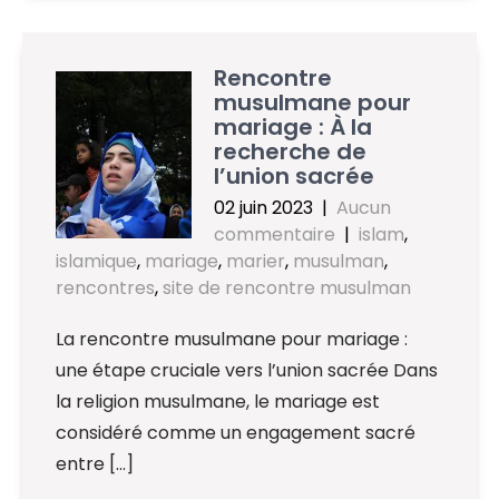
Rencontre
musulmane pour
mariage : À la
recherche de
l’union sacrée
02 juin 2023
|
Aucun
commentaire
|
islam
,
islamique
,
mariage
,
marier
,
musulman
,
rencontres
,
site de rencontre musulman
La rencontre musulmane pour mariage :
une étape cruciale vers l’union sacrée Dans
la religion musulmane, le mariage est
considéré comme un engagement sacré
entre […]