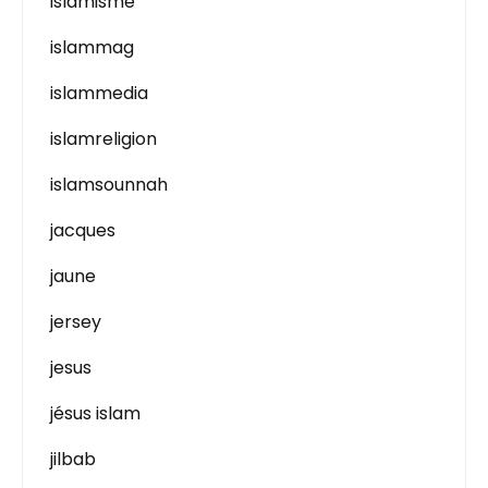
islamisme
islammag
islammedia
islamreligion
islamsounnah
jacques
jaune
jersey
jesus
jésus islam
jilbab