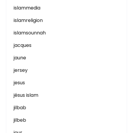
islammedia
islamreligion
islamsounnah
jacques
jaune
jersey
jesus
jésus islam
jilbab
jilbeb
jour