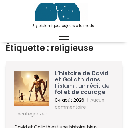
Passer
au
contenu
Style islamique, toujours à la mode !
Étiquette :
religieuse
L’histoire de David
et Goliath dans
l’islam : un récit de
foi et de courage
04 août 2026
|
Aucun
commentaire
|
Uncategorized
David et Goliath est une histoire bien