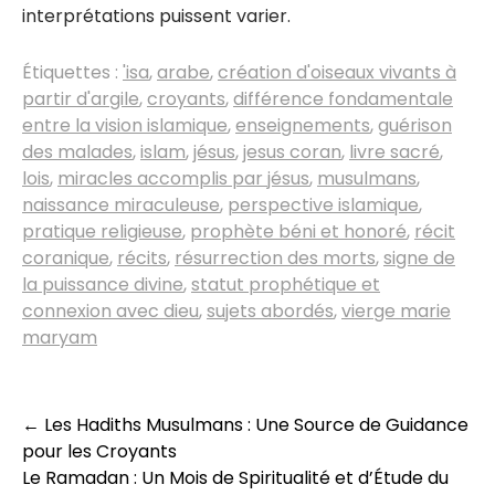
interprétations puissent varier.
Étiquettes :
'isa
,
arabe
,
création d'oiseaux vivants à
partir d'argile
,
croyants
,
différence fondamentale
entre la vision islamique
,
enseignements
,
guérison
des malades
,
islam
,
jésus
,
jesus coran
,
livre sacré
,
lois
,
miracles accomplis par jésus
,
musulmans
,
naissance miraculeuse
,
perspective islamique
,
pratique religieuse
,
prophète béni et honoré
,
récit
coranique
,
récits
,
résurrection des morts
,
signe de
la puissance divine
,
statut prophétique et
connexion avec dieu
,
sujets abordés
,
vierge marie
maryam
Navigation
←
Les Hadiths Musulmans : Une Source de Guidance
pour les Croyants
des
Le Ramadan : Un Mois de Spiritualité et d’Étude du